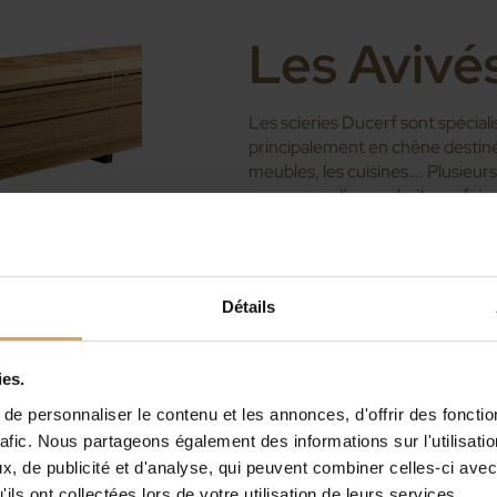
Les Avivés
Les scieries Ducerf sont spéciali
principalement en chêne destinés 
meubles, les cuisines…. Plusieurs
usages que l’on souhaite en faire
BME KD
Les avivés chêne sont constitué
charges précis (débits parallèle
Détails
ies.
e personnaliser le contenu et les annonces, d'offrir des fonctio
rafic. Nous partageons également des informations sur l'utilisati
, de publicité et d'analyse, qui peuvent combiner celles-ci avec
ils ont collectées lors de votre utilisation de leurs services.