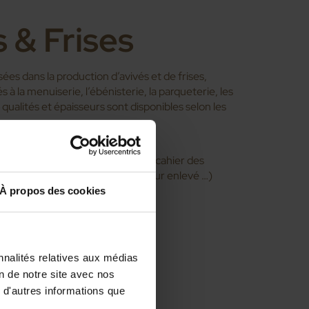
 & Frises
sées dans la production d’avivés et de frises,
à la menuiserie, l’ébénisterie, la parqueterie, les
 qualités et épaisseurs sont disponibles selon les
.
s de planches délignées selon un cahier des
s, aubier partiellement enlevé, cœur enlevé …)
À propos des cookies
nnalités relatives aux médias
on de notre site avec nos
 d'autres informations que