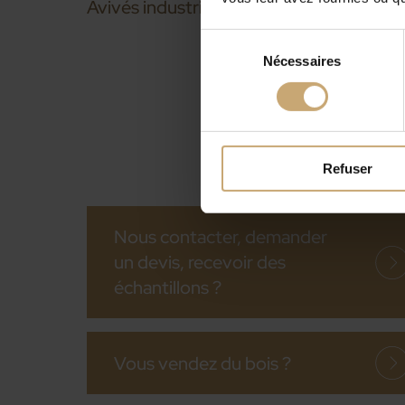
Avivés industriels
Sélection
Nécessaires
du
consentement
Refuser
Nous contacter, demander
un devis, recevoir des
échantillons ?
Vous vendez du bois ?