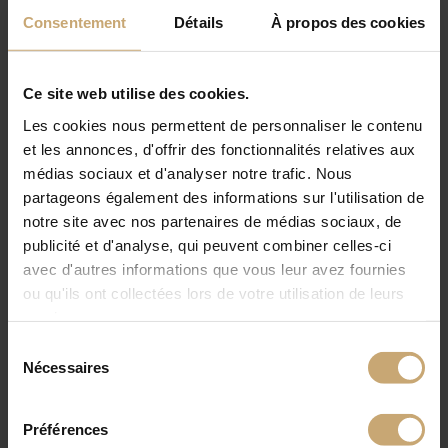
IL Y A 2 MOIS — NOS CONSEILS
Charpente chêne : pourquoi choisir des
Consentement
Détails
À propos des cookies
pièces équarries pour vos projets de
construction ?
Ce site web utilise des cookies.
Les cookies nous permettent de personnaliser le contenu
et les annonces, d'offrir des fonctionnalités relatives aux
médias sociaux et d'analyser notre trafic. Nous
partageons également des informations sur l'utilisation de
notre site avec nos partenaires de médias sociaux, de
publicité et d'analyse, qui peuvent combiner celles-ci
avec d'autres informations que vous leur avez fournies
IL Y A 3 MOIS — NOS ÉVÉNEMENTS
IL Y A 5 MOIS — NOS ÉVÉNEMENTS
Congés mai 2026
Ducerf Groupe au
ou qu'ils ont collectées lors de votre utilisation de leurs
Carrefour
services.
International du
Sélection
Bois 2026
Nécessaires
du
consentement
Préférences