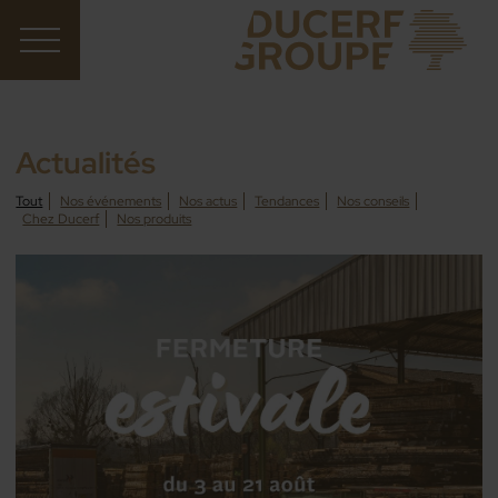
Actualités
Tout
Nos événements
Nos actus
Tendances
Nos conseils
Chez Ducerf
Nos produits