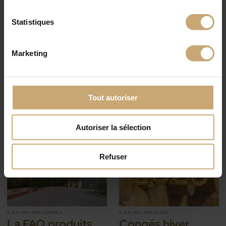
Statistiques
Marketing
IL Y A 5 MOIS — NOS ÉVÉNEMENTS
IL Y A 6 MOIS — NOS ACTUS
Ducerf groupe au
Bilan 2025 -
salon FensterBau
Ambitions &
2026
perspectives
Tout autoriser
2026 du groupe
Ducerf
Autoriser la sélection
Refuser
IL Y A 1 AN — NOS CONSEILS
IL Y A 1 AN — NOS ACTUS
La FAQ produits
Congés hiver