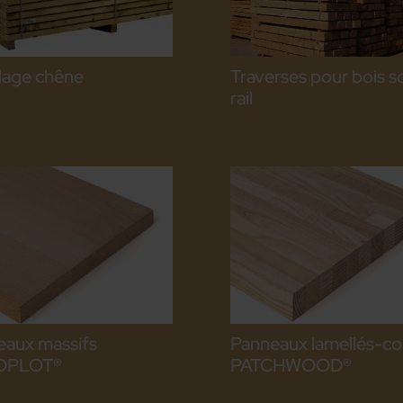
lage chêne
Traverses pour bois s
rail
eaux massifs
Panneaux lamellés-col
OPLOT®
PATCHWOOD®