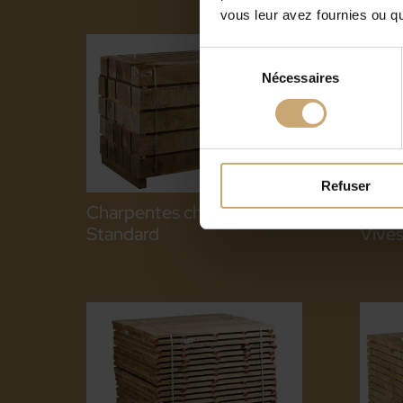
vous leur avez fournies ou qu'
Sélection
Nécessaires
du
consentement
Refuser
Charpentes chêne QP2
Char
Standard
Vives