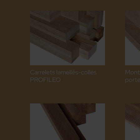
Carrelets lamellés-collés
Monta
PROFILEO
port