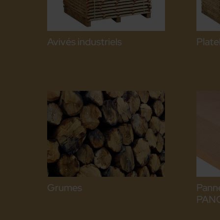
Avivés industriels
Plate
Grumes
Pann
PAN