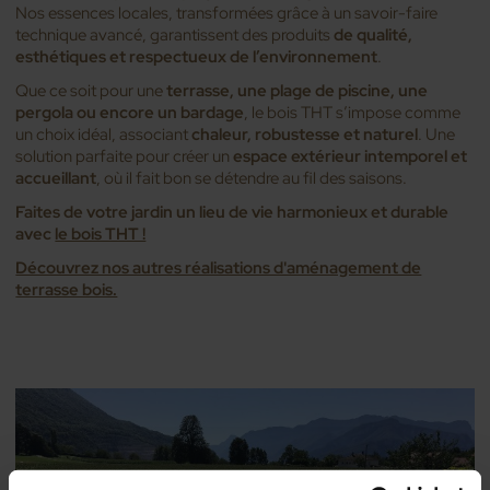
Nos essences locales, transformées grâce à un savoir-faire
technique avancé, garantissent des produits
de qualité,
esthétiques et respectueux de l’environnement
.
Que ce soit pour une
terrasse, une plage de piscine, une
pergola ou encore un bardage
, le bois THT s’impose comme
un choix idéal, associant
chaleur, robustesse et naturel
. Une
solution parfaite pour créer un
espace extérieur intemporel et
accueillant
, où il fait bon se détendre au fil des saisons.
Faites de votre jardin un lieu de vie harmonieux et durable
avec
le bois THT !
Découvrez nos autres réalisations d'aménagement de
terrasse bois.