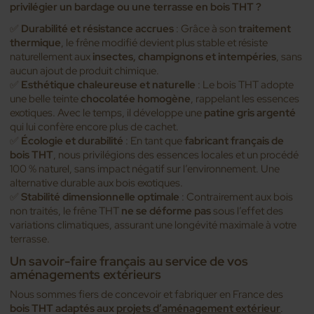
privilégier un bardage ou une terrasse en bois THT ?
✅
Durabilité et résistance accrues
: Grâce à son
traitement
thermique
, le frêne modifié devient plus stable et résiste
naturellement aux
insectes, champignons et intempéries
, sans
aucun ajout de produit chimique.
✅
Esthétique chaleureuse et naturelle
: Le bois THT adopte
une belle teinte
chocolatée homogène
, rappelant les essences
exotiques. Avec le temps, il développe une
patine gris argenté
qui lui confère encore plus de cachet.
✅
Écologie et durabilité
: En tant que
fabricant français de
bois THT
, nous privilégions des essences locales et un procédé
100 % naturel, sans impact négatif sur l’environnement. Une
alternative durable aux bois exotiques.
✅
Stabilité dimensionnelle optimale
: Contrairement aux bois
non traités, le frêne THT
ne se déforme pas
sous l’effet des
variations climatiques, assurant une longévité maximale à votre
terrasse.
Un savoir-faire français au service de vos
aménagements extérieurs
Nous sommes fiers de concevoir et fabriquer en France des
bois THT adaptés aux
projets d’aménagement extérieur
.