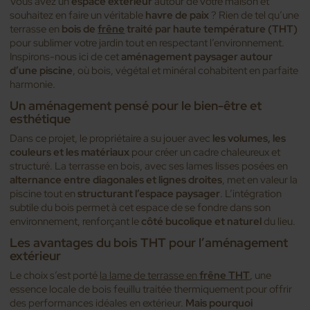
Vous avez un
espace extérieur
autour de votre maison et
souhaitez en faire un véritable
havre de paix
? Rien de tel qu’une
terrasse en
bois de
frêne
traité par haute température (THT)
pour sublimer votre jardin tout en respectant l’environnement.
Inspirons-nous ici de cet
aménagement paysager autour
d’une piscine
, où bois, végétal et minéral cohabitent en parfaite
harmonie.
Un aménagement pensé pour le bien-être et
esthétique
Dans ce projet, le propriétaire a su jouer avec
les volumes, les
couleurs et les matériaux
pour créer un cadre chaleureux et
structuré. La terrasse en bois, avec ses lames lisses posées en
alternance entre diagonales et lignes droites
, met en valeur la
piscine tout en
structurant l’espace paysager
. L’intégration
subtile du bois permet à cet espace de se fondre dans son
environnement, renforçant le
côté bucolique et naturel
du lieu.
Les avantages du bois THT pour l’aménagement
extérieur
Le choix s’est porté
la lame de terrasse en
frêne THT
, une
essence locale de bois feuillu traitée thermiquement pour offrir
des performances idéales en extérieur.
Mais pourquoi