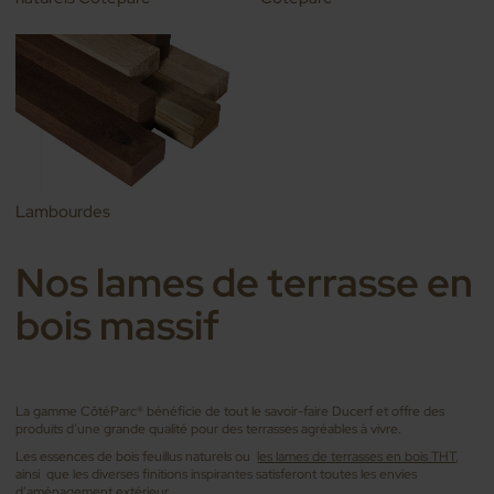
Lambourdes
Nos lames de terrasse en
bois massif
La gamme CôtéParc® bénéficie de tout le savoir-faire Ducerf et offre des
produits d’une grande qualité pour des terrasses agréables à vivre.
Les essences de bois feuillus naturels ou
les lames de terrasses en bois THT
,
ainsi que les diverses finitions inspirantes satisferont toutes les envies
d’aménagement extérieur.