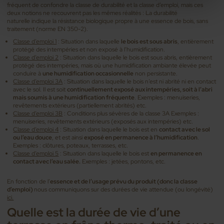
fréquent de confondre la classe de durabilité et la classe d’emploi, mais ces
deux notions ne recouvrent pas les mêmes réalités : La durabilité
naturelle indique la résistance biologique propre à une essence de bois, sans
traitement (norme EN 350-2).
Classe d’emploi 1
: Situation dans laquelle
le bois est sous abris
, entièrement
protégé des intempéries et non exposé à l’humidification.
Classe d’emploi 2
: Situation dans laquelle le bois est sous abris, entièrement
protégé des intempéries, mais où une humidification ambiante élevée peut
conduire à
une humidification occasionnelle
non persistante.
Classe d’emploi 3A
: Situation dans laquelle le bois n’est ni abrité ni en contact
avec le sol. Il est soit
continuellement exposé aux intempéries, soit à l’abri
mais soumis à une humidification fréquente
. Exemples : menuiseries,
revêtements extérieurs (partiellement abrités) etc.
Classe d’emploi 3B
: Conditions plus sévères de la classe 3A Exemples :
menuiseries, revêtements extérieurs (exposés aux intempéries) etc.
Classe d’emploi 4
: Situation dans laquelle le bois est en
contact avec le sol
ou l’eau douce
, et est ainsi
exposé en permanence à l’humidification
.
Exemples : clôtures, poteaux, terrasses, etc.
Classe d’emploi 5
: Situation dans laquelle le bois est
en permanence en
contact avec l’eau salée.
Exemples : jetées, pontons, etc.
En fonction de l’
essence et de l’usage prévu du produit (donc la classe
d’emploi)
nous communiquons sur des durées de vie attendue (ou longévité)
ici.
Quelle est la durée de vie d’une