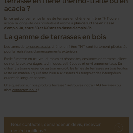
terrasse en frêne thermo-traité ou en
acacia ?
En ce qui concerne nos lames de terrasse en chêne, en frêne THT ou en
acacia, la longévité des produits est estimé à
plus de 100 ans en classe
d'emploi 3a
,
entre 50 et 100 ans en classe d'emploi 3b
.
La gamme de terrasses en bois
Les lames de
terrasses acacia
, chêne, en frêne THT, sont fortement plébiscités
pour la réalisations d'aménagements extérieurs.
Facile à mettre en œuvre, durables et résistantes, ces lames de terrasse allient
de nombreux avantages techniques, esthétiques et environnementaux. En
utilisant la bonne essence au bon endroit, les lames de terrasses en bois feuillus
reste un matériau qui résiste bien aux assauts du temps et des intempéries
durant de longues années.
Une question sur nos produits terrasse? Retrouvez notre
FAQ terrasses
ou
alors
contactez-nous
!
Nous contacter, demander un devis, recevoir
des échantillons ?