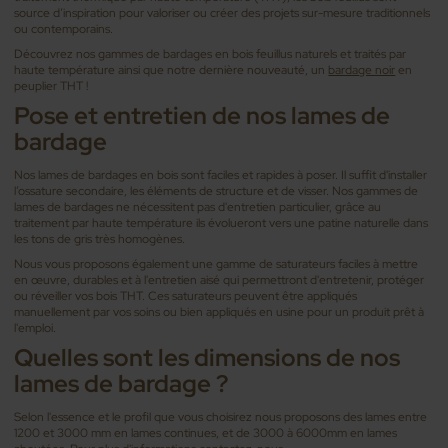
source d’inspiration pour valoriser ou créer des projets sur-mesure traditionnels
ou contemporains.
Découvrez nos gammes de bardages en bois feuillus naturels et traités par
haute température ainsi que notre dernière nouveauté, un
bardage noir
en
peuplier THT !
Pose et entretien de nos lames de
bardage
Nos lames de bardages en bois sont faciles et rapides à poser. Il suffit d'installer
l’ossature secondaire, les éléments de structure et de visser. Nos gammes de
lames de bardages ne nécessitent pas d'entretien particulier, grâce au
traitement par haute température ils évolueront vers une patine naturelle dans
les tons de gris très homogènes.
Nous vous proposons également une gamme de saturateurs faciles à mettre
en œuvre, durables et à l'entretien aisé qui permettront d'entretenir, protéger
ou réveiller vos bois THT. Ces saturateurs peuvent être appliqués
manuellement par vos soins ou bien appliqués en usine pour un produit prêt à
l'emploi.
Quelles sont les dimensions de nos
lames de bardage ?
Selon l'essence et le profil que vous choisirez nous proposons des lames entre
1200 et 3000 mm en lames continues, et de 3000 à 6000mm en lames