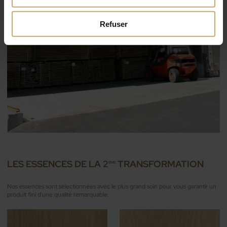
Refuser
LES ESSENCES DE LA 2
TRANSFORMATION
ÈME
Nos essences sont sélectionnées avec le plus grand soin pour vous garantir un
produit fini d'une qualité remarquable.