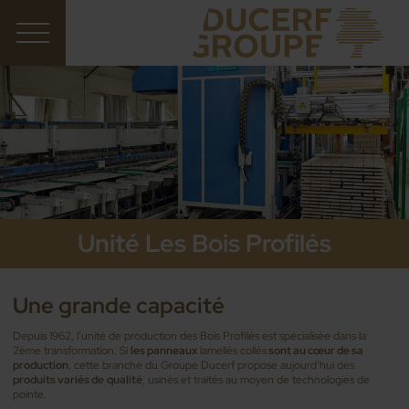
Unité Les Bois Profilés
Une grande capacité
Depuis 1962, l’unité de production des Bois Profilés est spécialisée dans la
2ème transformation. Si
les panneaux
lamellés collés
sont au cœur de sa
production
, cette branche du Groupe Ducerf propose aujourd’hui des
produits variés de
qualité
, usinés et traités au moyen de technologies de
pointe.