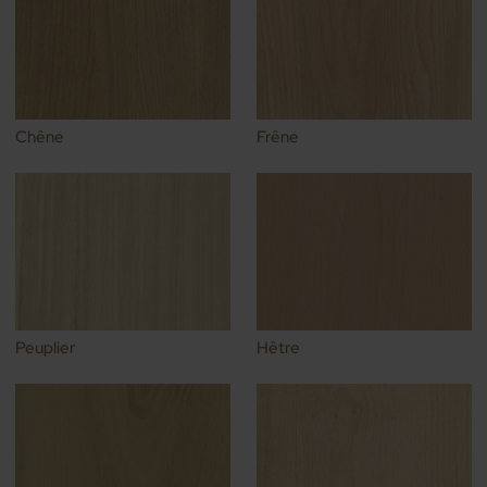
Chêne
Frêne
Peuplier
Hêtre