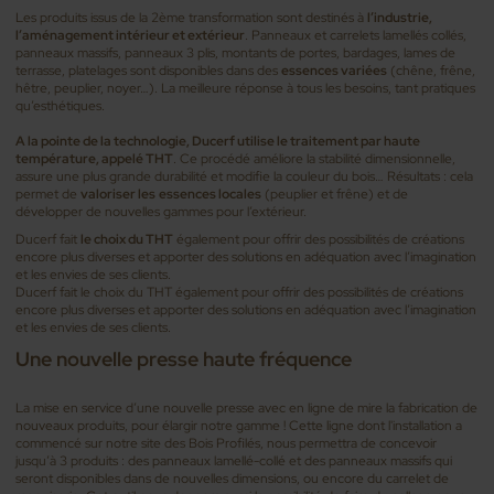
Les produits issus de la 2ème transformation sont destinés à
l’industrie,
l’aménagement intérieur et extérieur
. Panneaux et carrelets lamellés collés,
panneaux massifs, panneaux 3 plis, montants de portes, bardages, lames de
terrasse, platelages sont disponibles dans des
essences variées
(chêne, frêne,
hêtre, peuplier, noyer…). La meilleure réponse à tous les besoins, tant pratiques
qu’esthétiques.
A la pointe de la technologie, Ducerf utilise le traitement par haute
température, appelé THT
. Ce procédé améliore la stabilité dimensionnelle,
assure une plus grande durabilité et modifie la couleur du bois… Résultats : cela
permet de
valoriser les
essences locales
(peuplier et frêne) et de
développer de nouvelles gammes pour l’extérieur.
Ducerf fait
le choix du THT
également pour offrir des possibilités de créations
encore plus diverses et apporter des solutions en adéquation avec l’imagination
et les envies de ses clients.
Ducerf fait le choix du THT également pour offrir des possibilités de créations
encore plus diverses et apporter des solutions en adéquation avec l’imagination
et les envies de ses clients.
Une nouvelle presse haute fréquence
La mise en service d’une nouvelle presse avec en ligne de mire la fabrication de
nouveaux produits, pour élargir notre gamme ! Cette ligne dont l'installation a
commencé sur notre site des Bois Profilés, nous permettra de concevoir
jusqu’à 3 produits : des panneaux lamellé-collé et des panneaux massifs qui
seront disponibles dans de nouvelles dimensions, ou encore du carrelet de