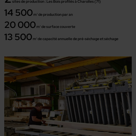
sites de production : Les Bois profilés à Charolles (71)
14 500
m
de production par an
3
20 000
m
de surface couverte
2
13 500
m
de capacité annuelle de pré-séchage et séchage
3