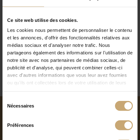
Ce site web utilise des cookies.
Les cookies nous permettent de personnaliser le contenu
et les annonces, d'offrir des fonctionnalités relatives aux
médias sociaux et d'analyser notre trafic. Nous
partageons également des informations sur l'utilisation de
notre site avec nos partenaires de médias sociaux, de
publicité et d'analyse, qui peuvent combiner celles-ci
avec d'autres informations que vous leur avez fournies
Montants de porte chêne français
ou qu'ils ont collectées lors de votre utilisation de leurs
services.
Sélection
Nécessaires
Caractéristiques techniques
du
consentement
Largeurs : 113 - 123 - 133 - 153 mm
Epaisseur : 42 mm
Préférences
Longueurs : 700 à 900 mm, 2100 mm
Utilisation de colle D3 (intérieur)
Siccité à 11% garantie (+ ou - 2%)