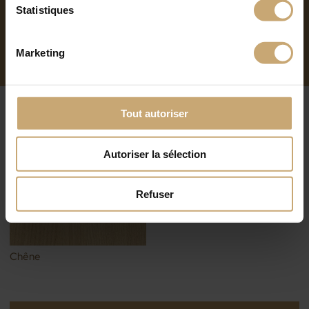
Statistiques
Essence: chêne français
Marketing
ESSENCES DE BOIS DISPONIBLES
Tout autoriser
Autoriser la sélection
Refuser
Chêne