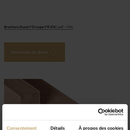
Brochure Ducerf Groupe FR-EN
| pdf - 1 Mo
Demande de devis
Consentement
Détails
À propos des cookies