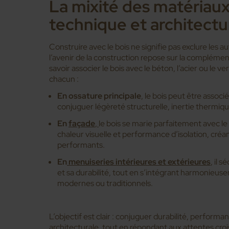
La mixité des matériaux 
technique et architectu
Construire avec le bois ne signifie pas exclure les a
l’avenir de la construction repose sur la complémenta
savoir associer le bois avec le béton, l’acier ou le ve
chacun :
En ossature principale
, le bois peut être assoc
conjuguer légèreté structurelle, inertie thermiqu
En
façade
,
le bois se marie parfaitement avec le 
chaleur visuelle et performance d’isolation, cré
performants.
En
menuiseries intérieures et extérieures
, il 
et sa durabilité, tout en s’intégrant harmonie
modernes ou traditionnels.
L’objectif est clair : conjuguer durabilité, performan
architecturale, tout en répondant aux attentes cro