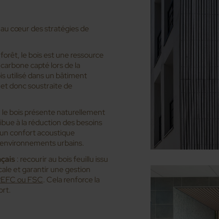
 au cœur des stratégies de
a forêt, le bois est une ressource
carbone capté lors de la
s utilisé dans un bâtiment
et donc soustraite de
: le bois présente naturellement
bue à la réduction des besoins
t un confort acoustique
s environnements urbains.
nçais
: recourir au bois feuillu issu
cale et garantir une gestion
EFC ou FSC
. Cela renforce la
ort.