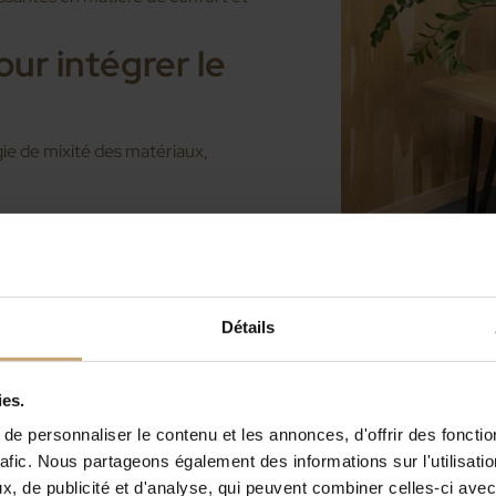
ur intégrer le
gie de mixité des matériaux,
 durablement garantit non
sation de la ressource nationale.
sés en structure ou en
ux constructions.
Détails
e collaborative. Architectes,
t travailler main dans la main dès
ies.
s/béton ou bois/acier est
timiser la performance et
e personnaliser le contenu et les annonces, d'offrir des fonctio
rafic. Nous partageons également des informations sur l'utilisati
, de publicité et d'analyse, qui peuvent combiner celles-ci avec