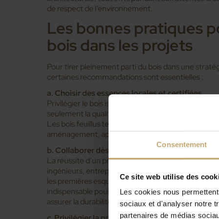
de respect de l’environnement.
Les bonnes pratiques po
bois dans les projets
Pour tirer pleinement parti du bois dans une straté
certaines recommandations sont essentielles :
a. Choisir des essences locales et certifiées
Privilégier le bois issu de forêts françaises gérées
seulement la qualité, mais aussi une meilleure valori
Les bois feuillus tels que le chêne ou le hêtre, utili
aménagement, apportent robustesse et noblesse a
Consentement
b. Collaborer dès la conception
La réussite d’un projet mixte dépend d’une approch
ingénieurs, entreprises et fabricants de bois doiven
Ce site web utilise des cook
les premières esquisses. Anticiper les jonctions boi
indispensable pour éviter les ponts thermiques, op
Les cookies nous permettent d
assurer la durabilité de l’ouvrage.
sociaux et d'analyser notre t
partenaires de médias sociaux
c. Privilégier la préfabrication