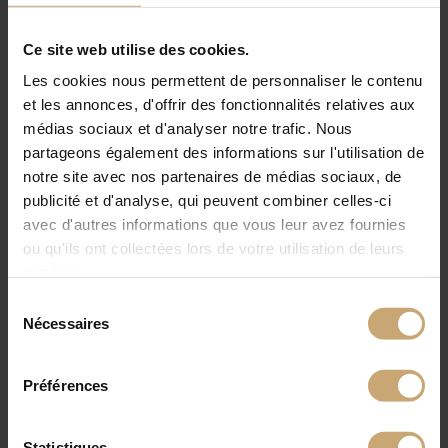
Pinterest
Ce site web utilise des cookies.
Infos Pratiques :
Domotex Asia Chinafloor Shanghai
Les cookies nous permettent de personnaliser le contenu
et les annonces, d'offrir des fonctionnalités relatives aux
médias sociaux et d'analyser notre trafic. Nous
partageons également des informations sur l'utilisation de
notre site avec nos partenaires de médias sociaux, de
publicité et d'analyse, qui peuvent combiner celles-ci
avec d'autres informations que vous leur avez fournies
ou qu'ils ont collectées lors de votre utilisation de leurs
services.
Sélection
Nécessaires
du
consentement
Préférences
Statistiques