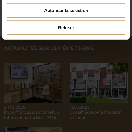
Autoriser la sélection
Refuser
ACTUALITÉS SUR LE MÊME THÈME
24.03.2026
14.05.2025
Ducerf Groupe au Carrefour
Ducerf Groupe à Interzum
International du Bois 2026
Cologne