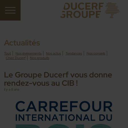
Actualités
Tout
Nos événements
Nos actus
Tendances
Nos conseils
Chez Ducerf
Nos produits
Le Groupe Ducerf vous donne
rendez-vous au CIB !
il y a 8 ans