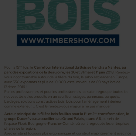
Pour la 15
fois, le
Carrefour International du Bois se tiendra à Nantes, au
ème
parc des expositions de la Beaujoire, les 30 et 31 mai et 1
juin 2018.
Rendez-
er
vous incontournable autour de la filière du bois, le salon est leader en Europe,
avec 550 exposants et plus de 10 000 visiteurs venus de 80 pays lors de
l’édition 2016 !
Par les professionnels et pour les professionnels, ce salon regroupe toutes les
nouveautés et les produits en un seul lieu : sciages, panneaux, parquets,
bardages, solutions constructives bois, bois pour l’aménagement intérieur
comme extérieur,… C’est le rendez-vous majeur à ne pas manquer !
Acteur principal de la filière bois feuillus pour la 1
et 2
transformation, le
ère
ème
groupe Ducerf vous accueillera au Grand Palais, stand A6,
au sein de
l’espace Fibois Bourgogne-Franche-Comté, où sont regroupés les entreprises
phares de la région.
Avec un stand toujours plus ergonomique et construit majoritairement avec nos