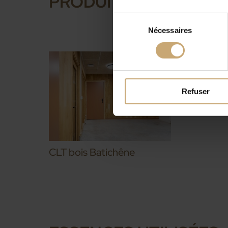
PRODUITS UTILISÉS
Sélection
Nécessaires
du
consentement
Refuser
CLT bois Batichêne