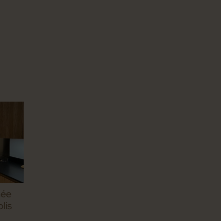
mée
lis