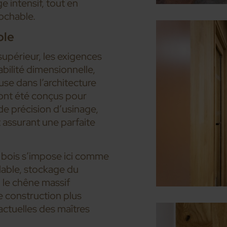
e intensif, tout en
rochable.
ble
upérieur, les exigences
abilité dimensionnelle,
se dans l’architecture
ont été conçus pour
de précision d’usinage,
t assurant une parfaite
 bois s’impose ici comme
lable, stockage du
 le chêne massif
 construction plus
actuelles des maîtres