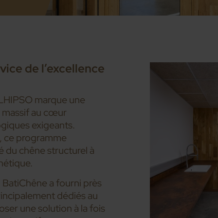
ice de l’excellence
 CALHIPSO marque une
s massif au cœur
giques exigeants.
s, ce programme
té du chêne structurel à
hétique.
 BatiChêne a fourni près
incipalement dédiés au
oser une solution à la fois