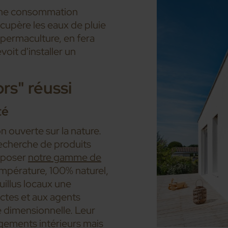
 une consommation
cupère les eaux de pluie
 permaculture, en fera
oit d'installer un
rs" réussi
té
n ouverte sur la nature.
 recherche de produits
roposer
notre gamme de
empérature, 100% naturel,
uillus locaux une
ectes et aux agents
té dimensionnelle. Leur
gements intérieurs mais