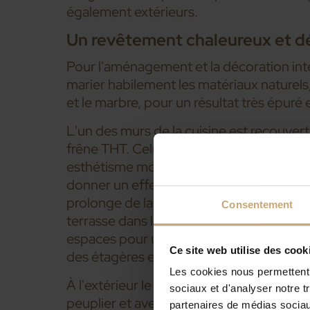
également extérieurs.
Un revêtement chaleureux et d
Pour l'aménagement et la décoration intér
marier habilement les matériaux naturels, 
et le marbre, pour un résultat très épuré e
L'un des murs de la cuisine est recouver
frêne THT. Celui-ci a été installé en clair
esthétisme moderne à la pièce et la verti
donner un effet de grandeur très intéres
prolonge de la pièce à vivre vers l'extérie
Consentement
terrasse dans la continuité. Cela donne 
espaces pour un effet dedans dehors très 
Ce site web utilise des cook
des étagères en frêne THT Ducerf ont ég
Les cookies nous permettent d
À l'extérieur le mariage est réussi entre
sociaux et d'analyser notre t
peuplier et avec la terrasse bois et cela 
partenaires de médias sociaux