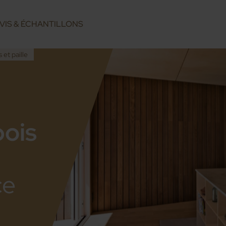
VIS & ÉCHANTILLONS
 et paille
bois
ce