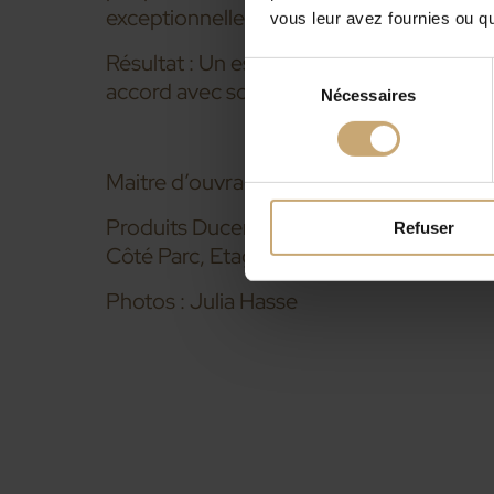
exceptionnelle !
vous leur avez fournies ou qu'
Résultat : Un espace de vie fonctionnel e
Sélection
accord avec son environnement.
Nécessaires
du
consentement
Maitre d’ouvrage et architecte : Emeline 
Produits Ducerf : lames de bardage en 
Refuser
Côté Parc, Etagères en frêne THT
Photos : Julia Hasse