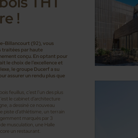
 bois THT
re !
-Billancourt (92), vous
s traitées par haute
chement conçu. En optant pour
ait le choix de l’excellence et
lexe, le groupe Ducerf a su
our assurer un rendu plus que
s feuillus, c’est l’un des plus
est le cabinet d’architecture
ogne, a dessiné ce nouveau
e piste d’athlétisme, un terrain
elligemment marqués par 3
e de musculation, une Halle
core un restaurant.