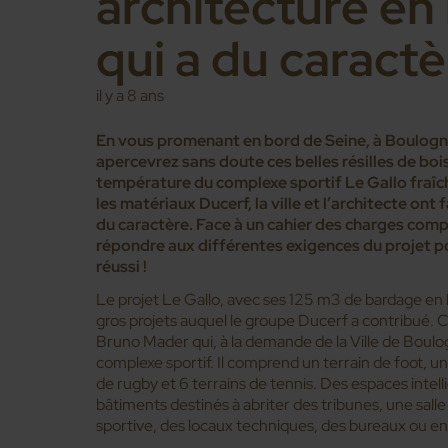
architecture en
qui a du caractè
il y a 8 ans
En vous promenant en bord de Seine, à Boulogne
apercevrez sans doute ces belles résilles de boi
température du complexe sportif Le Gallo fraî
les matériaux Ducerf, la ville et l’architecte ont f
du caractère. Face à un cahier des charges comp
répondre aux différentes exigences du projet p
réussi !
Le projet Le Gallo, avec ses 125 m3 de bardage en boi
gros projets auquel le groupe Ducerf a contribué. C’
Bruno Mader qui, à la demande de la Ville de Boul
complexe sportif. Il comprend un terrain de foot, un
de rugby et 6 terrains de tennis. Des espaces int
bâtiments destinés à abriter des tribunes, une sall
sportive, des locaux techniques, des bureaux ou en