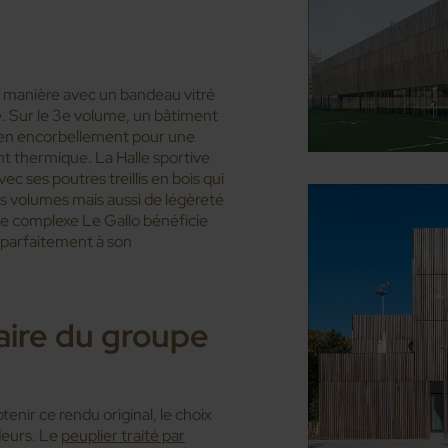
 manière avec un bandeau vitré
. Sur le 3e volume, un bâtiment
es en encorbellement pour une
t thermique. La Halle sportive
c ses poutres treillis en bois qui
es volumes mais aussi de légèreté
 le complexe Le Gallo bénéficie
t parfaitement à son
faire du groupe
enir ce rendu original, le choix
deurs. Le
peuplier traité par