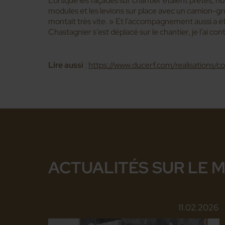
Lorsque les façades sur chantier étaient prêtes, no
modules et les levions sur place avec un camion-gr
montait très vite. » Et l’accompagnement aussi a ét
Chastagnier s’est déplacé sur le chantier, je l’ai cont
Lire aussi
:
https://www.ducerf.com/realisations/co
ACTUALITÉS SUR LE 
11.02.2026