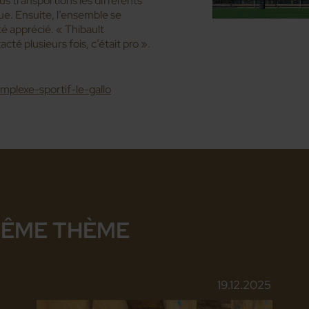
us transportions les différents
ue. Ensuite, l’ensemble se
é apprécié. « Thibault
acté plusieurs fois, c’était pro ».
mplexe-sportif-le-gallo
MÊME THÈME
19.12.2025