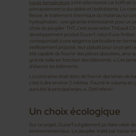
haute température
a été sélectionné car il offrait 
principalement la durabilité et l’esthétisme. Le co
fleuve, le traitement thermique du matériau lui co
hydrophobes : une garantie intéressante pour un pr
choix du peuplier THT, c’est aussi selon Thibault Ch
développement produit Ducerf, celui d’une finition 
correspondait à une exigence particulière en terme d
vieillissement proposé, leur plaisait pour ce projet u
été capable de fournir des pièces aboutées, ainsi 
grande taille en fonction des bâtiments. « Les la
d’élancer les bâtiments.
La contrainte était donc de fournir des lames de b
c’est à dire environ 3 mètres. Fournir le volume en
aura été le principal enjeu ». Défi relevé !
Un choix écologique
Sur ce projet, Ducerf a également pu faire valoir 
environnementaux. Le peuplier traité par haute tem