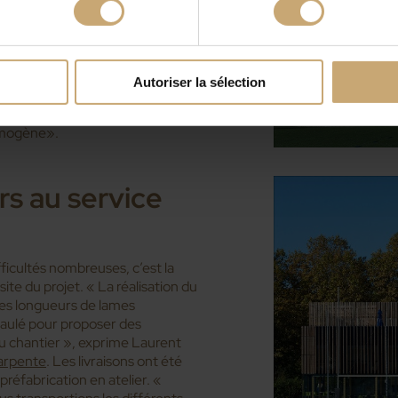
ier a été travaillé à partir de
rt. « Il s’agissait de modules qui
f était ensuite d’assurer une pose
de a été pensée pour être au
nt mises en valeur puisqu’aucune
Autoriser la sélection
a vêture extérieure. La pose de
t les lames des aléas de
omogène».
rs au service
ifficultés nombreuses, c’est la
ite du projet. « La réalisation du
des longueurs de lames
paulé pour proposer des
 du chantier », exprime Laurent
arpente
. Les livraisons ont été
réfabrication en atelier. «