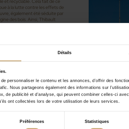
le et recyclable. Cela fait de ce
ue à la lutte contre les effets de
œuvre, également été séduite par
ne des bois. Ainsi, Thibault
 ce chantier, ce sont
urgogne-Franche-Comté et du
tte, le responsable projet de
ssi évident : «
Le procédé THT
 pas intrinsèquement destinées à
Détails
es thermiquement, on obtient un
épond parfaitement aux exigences
ies.
e personnaliser le contenu et les annonces, d'offrir des fonctio
lier pour une
rafic. Nous partageons également des informations sur l'utilisati
, de publicité et d'analyse, qui peuvent combiner celles-ci avec
ils ont collectées lors de votre utilisation de leurs services.
n œuvre : C’est l’entreprise
a charge. Pour Laurent Roulette,
Préférences
Statistiques
travail de charpentier, c’était de