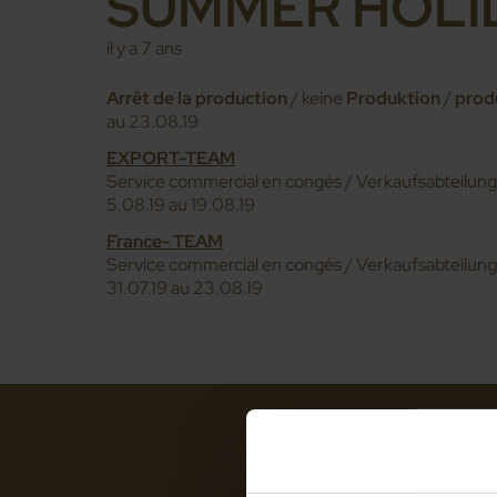
SUMMER HOLI
il y a 7 ans
Arrêt de la production
/ keine
Produktion
/
prod
au 23.08.19
EXPORT-TEAM
Service commercial en congés / Verkaufsabteilung
5.08.19 au 19.08.19
France- TEAM
Service commercial en congés / Verkaufsabteilung
31.07.19 au 23.08.19