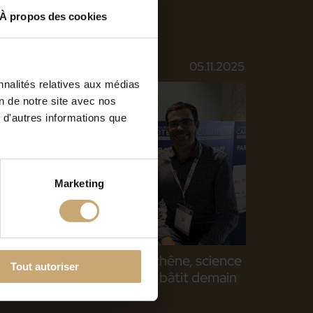
À propos des cookies
05.11.2025
nnalités relatives aux médias
on de notre site avec nos
 d'autres informations que
Marketing
Podcast Carnot Inside : chêne, science
Tout autoriser
et innovation, le bois qui bâtit demain