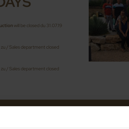
DAYS
uction
will be closed du 31.07.19
 zu / Sales department closed
 zu / Sales department closed