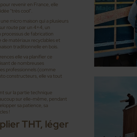
our revenir en France, elle
dée "très cool".
une micro maison qui a plusieurs
e sur route par un 4×4, un
n processus de fabrication
e de matériaux recyclables et
aison traditionnelle en bois.
ences elle va planifier ce
faisant de nombreuses
des professionnels (comme
to constructeurs, elle va tout
nt sur la partie technique
eaucoup sur elle-même, pendant
elopper sa patience, sa
les !
lier THT, léger