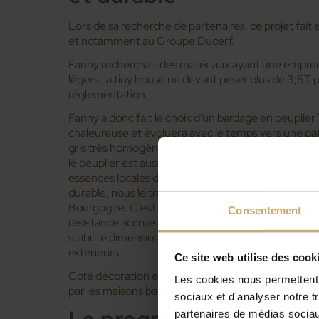
Lors de sa recherche de partenaires, ce projet fai
et notamment au Groupe Ducerf.
Fanny recherchait des matériaux ayant une emprein
légers, la tiny house ne devant peser plus de 3,5T 
réglementation.
Fanny a donc fait le choix d'un bardage en peuplier
chaleureuse et évoluera avec le temps vers une pat
gris très homogènes. Essence locale très répandue 
le peuplier est aussi connu pour sa légèreté. Chez 
essences locales de bois feuillus. Le bois de peupli
durable, nous le traitons par haute température (TH
Bourgogne. C’est un traitement 100% naturel, qui 
Consentement
résistance accrue aux insectes et aux agents fongi
stabilité dimensionnelle. Il pourra donc être utilis
extérieurs.
Ce site web utilise des cook
Coté décoration et toujours dans un esprit nature, l'i
Les cookies nous permettent d
par les maisons balinaises, son île de cœur.
sociaux et d'analyser notre t
partenaires de médias sociaux