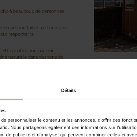
t écho à beaucoup de personnes
te carbone faible tout en étant
pour respecter la
 THT qui offre une couleur
ine naturelle dans des tons de
en France à la croissance rapide,
Ducerf nous valorisons les
er n'étant pas naturellement
T), via l'unité Bois Durables de
va apporter au produit une
Détails
ques ainsi qu'une meilleure
é sans contraintes pour des usages
ies.
ntérieur de la tiny sera inspiré
e personnaliser le contenu et les annonces, d'offrir des fonctio
rafic. Nous partageons également des informations sur l'utilisati
, de publicité et d'analyse, qui peuvent combiner celles-ci avec