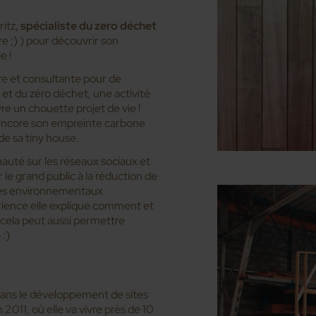
ritz,
spécialiste du zero déchet
e ;) ) pour découvrir son
e !
e et consultante pour de
 et du zéro déchet, une activité
 un chouette projet de vie !
e encore son empreinte carbone
de sa tiny house.
auté sur les réseaux sociaux et
 le grand public à la réduction de
ges environnementaux
rience elle explique comment et
ela peut aussi permettre
:)
dans le développement de sites
011, où elle va vivre près de 10