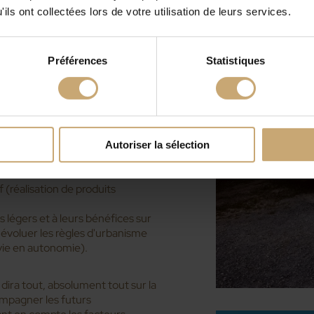
ite !
ils ont collectées lors de votre utilisation de leurs services.
de la tiny house et notamment
 environ 6 mois de travaux.
Préférences
Statistiques
ouver un endroit où elle va
en adéquation avec ses aspirations
nny Moritz est en train de
ynamique de sensibilisation, avec
Autoriser la sélection
mpreinte carbone via des
 (réalisation de produits
ats légers et à leurs bénéfices sur
 évoluer les règles d'urbanisme
 vie en autonomie).
s dira tout, absolument tout sur la
ompagner les futurs