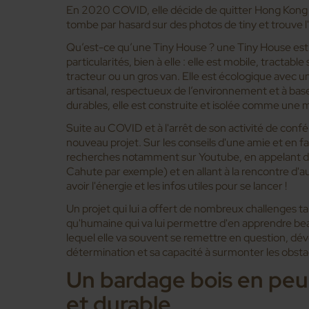
En 2020 COVID, elle décide de quitter Hong Kong p
tombe par hasard sur des photos de tiny et trouve l'i
Qu’est-ce qu’une Tiny House ? une Tiny House est 
particularités, bien à elle : elle est mobile, tractabl
tracteur ou un gros van. Elle est écologique avec u
artisanal, respectueux de l’environnement et à bas
durables, elle est construite et isolée comme une m
Suite au COVID et à l'arrêt de son activité de confér
nouveau projet. Sur les conseils d'une amie et en 
recherches notamment sur Youtube, en appelant 
Cahute par exemple) et en allant à la rencontre d'au
avoir l'énergie et les infos utiles pour se lancer !
Un projet qui lui a offert de nombreux challenges ta
qu'humaine qui va lui permettre d'en apprendre b
lequel elle va souvent se remettre en question, dév
détermination et sa capacité à surmonter les obstac
Un bardage bois en peup
et durable