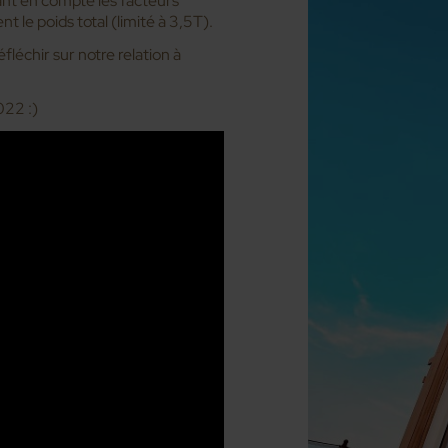
nant en compte les facteurs
le poids total (limité à 3,5T).
léchir sur notre relation à
022 :)