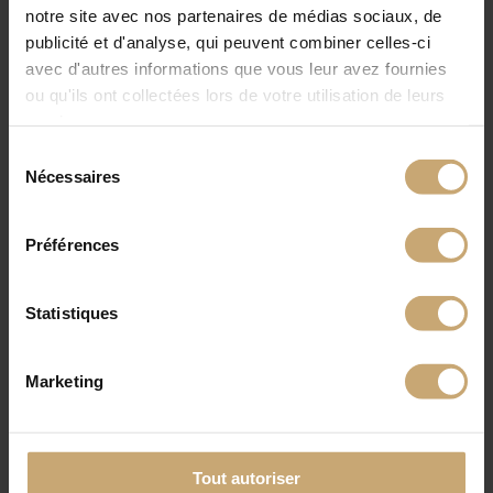
notre site avec nos partenaires de médias sociaux, de
en bois naturels ou en bois THT. Ses produits se destinent aux terrasses, aux
platelages, aux bardages et aux pièces d’aménagement paysager. Les produits
publicité et d'analyse, qui peuvent combiner celles-ci
CôtéParc® ont de nombreux avantages techniques, esthétiques,
avec d'autres informations que vous leur avez fournies
environnementaux, et sont durables dans le temps.
ou qu'ils ont collectées lors de votre utilisation de leurs
services.
Sélection
Nécessaires
du
consentement
Préférences
Statistiques
Marketing
Tout autoriser