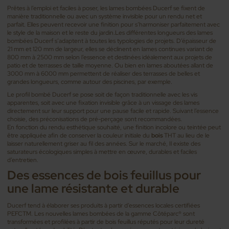
Prêtes à l’emploi et faciles à poser, les lames bombées Ducerf se fixent de
manière traditionnelle ou avec un système invisible pour un rendu net et
parfait. Elles peuvent recevoir une finition pour s’harmoniser parfaitement avec
le style de la maison et le reste du jardin.Les différentes longueurs des lames
bombées Ducerf s’adaptent à toutes les typologies de projets. D’épaisseur de
21 mm et 120 mm de largeur, elles se déclinent en lames continues variant de
800 mm à 2500 mm selon l’essence et destinées idéalement aux projets de
patio et de terrasses de taille moyenne. Ou bien en lames aboutées allant de
3000 mm à 6000 mm permettent de réaliser des terrasses de belles et
grandes longueurs, comme autour des piscines, par exemple.
Le profil bombé Ducerf se pose soit de façon traditionnelle avec les vis
apparentes, soit avec une fixation invisible grâce à un vissage des lames
directement sur leur support pour une pause facile et rapide. Suivant l’essence
choisie, des préconisations de pré-perçage sont recommandées.
En fonction du rendu esthétique souhaité, une finition incolore ou teintée peut
être appliquée afin de conserver la couleur initiale du
bois
THT au lieu de le
laisser naturellement griser au fil des années. Sur le marché, Il existe des
saturateurs écologiques simples à mettre en œuvre, durables et faciles
d’entretien.
Des essences de bois feuillus pour
une lame résistante et durable
Ducerf tend à élaborer ses produits à partir d’essences locales certifiées
PEFCTM. Les nouvelles lames bombées de la gamme Côtéparc® sont
transformées et profilées à partir de bois feuillus réputés pour leur dureté