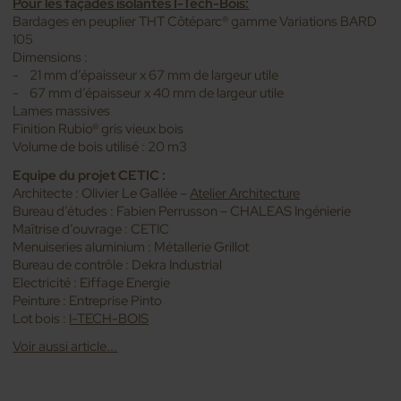
Pour les façades isolantes I-Tech-Bois:
Bardages en peuplier THT Côtéparc® gamme Variations BARD
105
Dimensions :
- 21 mm d’épaisseur x 67 mm de largeur utile
- 67 mm d’épaisseur x 40 mm de largeur utile
Lames massives
Finition Rubio® gris vieux bois
Volume de bois utilisé : 20 m3
Equipe du projet CETIC :
Architecte : Olivier Le Gallée –
Atelier Architecture
Bureau d’études : Fabien Perrusson – CHALEAS Ingénierie
Maîtrise d’ouvrage : CETIC
Menuiseries aluminium : Métallerie Grillot
Bureau de contrôle : Dekra Industrial
Electricité : Eiffage Energie
Peinture : Entreprise Pinto
Lot bois :
I-TECH-BOIS
Voir aussi article...