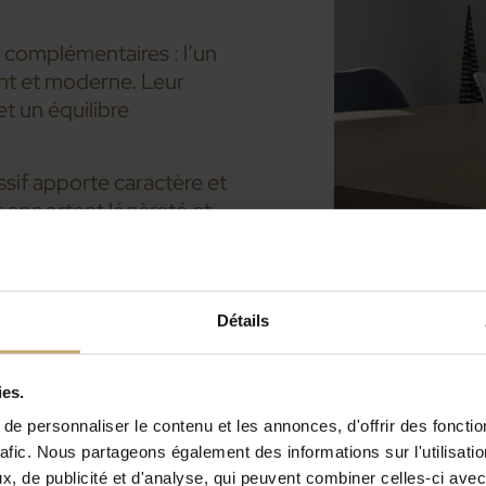
s complémentaires : l’un
rant et moderne. Leur
et un équilibre
ssif apporte caractère et
er apportent légèreté et
ign, contemporaine,
en, que ce soit pour un
professionnel haut de
Détails
un espace de
ies.
e personnaliser le contenu et les annonces, d'offrir des fonctio
rafic. Nous partageons également des informations sur l'utilisati
alisation et de la qualité
, de publicité et d'analyse, qui peuvent combiner celles-ci avec