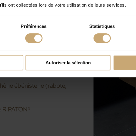
 Pensée pour durer,
ils ont collectées lors de votre utilisation de leurs services.
stes, elle s’inscrit dans
 l’espace : lieu de repas,
Préférences
Statistiques
 table fonctionnelle et
et matériaux de qualité se
d’usage incomparable.
Autoriser la sélection
êne ébénisterie (raboté,
gle RIPATON®