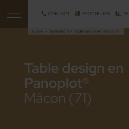
CONTACT
BROCHURES
DE
Accueil
>
Réalisations
>
Table design en Panoplot®
Table design en
Panoplot®
Mâcon (71)